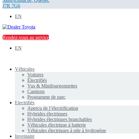
Saint-Eustache
,
Québec
J7R 7G6
EN
Rendez-vous au service
EN
Véhicules
Voitures
Électrifiés
Vus & Minifourgonnettes
Camions
Programme de parc
Electrifiés
Aperçu de l’électrification
Hybrides électriques
Hybrides électriques branchables
Véhicules électrique à batterie
Véhicules électriques à pile à hydrogène
Inventaire