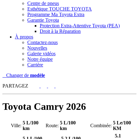
Centre de pneus
Esthétique TOUCHE TOYOTA
Programme Ma Toyota Extra
Garantie Toyota
Protection Extra-Attentive Toyota (PEA)
Droit à la Réparation
À propos
Contactez-nous
Nouvelles
Galerie vidéos
Notre équipe
Carrière
Changer de
modèle
PARTAGEZ
Toyota
Camry 2026
5 L/100
5 L/100
5 Le/100
Ville:
Route:
Combinée:
km
km
KM
5.1
5.1 L/100
5.2 L/100