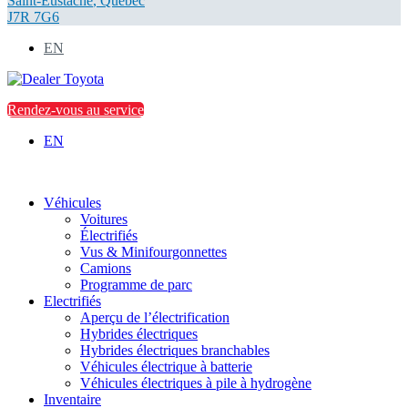
Saint-Eustache
,
Québec
J7R 7G6
EN
Rendez-vous au service
EN
Véhicules
Voitures
Électrifiés
Vus & Minifourgonnettes
Camions
Programme de parc
Electrifiés
Aperçu de l’électrification
Hybrides électriques
Hybrides électriques branchables
Véhicules électrique à batterie
Véhicules électriques à pile à hydrogène
Inventaire