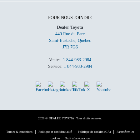
POUR NOUS JOINDRE
Dealer Toyota
440 Rue du Parc
Saint-Eustache
,
Québec
J7R 7G6
Ventes:
1 844-983-2984
Service:
1 844-983-2984
2026 © DEALER TOYOTA
| Tous droits réservés.
|
|
|
Termes & conditions
Politique et confidentialité
Politique de cookies (CA)
Paramétrer les
|
cookies
Droit à la réparation