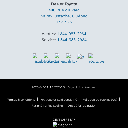
Dealer Toyota
440 Rue du Parc
Saint-Eustache
,
Québec
J7R 7G6
Ventes:
1 844-983-2984
Service:
1 844-983-2984
2026 © DEALER TOYOTA
| Tous droits réservés.
|
|
|
Termes & conditions
Politique et confidentialité
Politique de cookies (CA)
|
Paramétrer les cookies
Droit à la réparation
DÉVELOPPÉ PAR